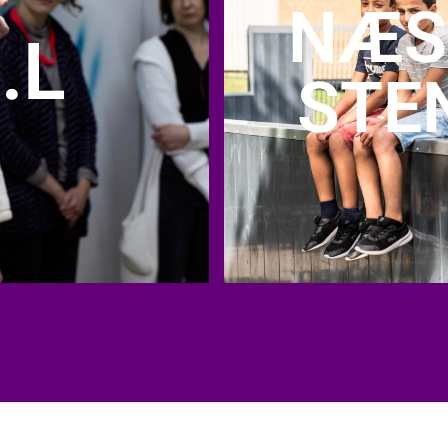
NÆS
.L
STE